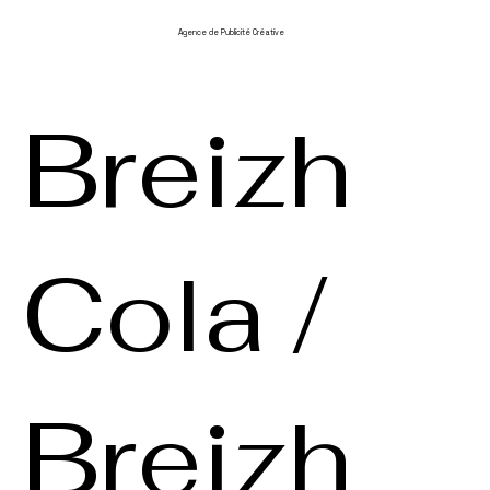
Agence de Publicité Créative
Breizh
Cola /
Breizh