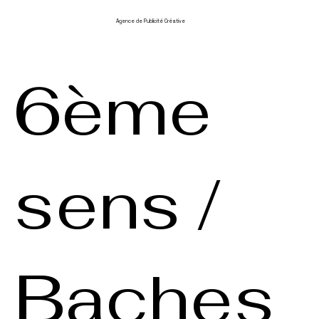
Agence de Publicité Créative
6ème
sens /
Baches